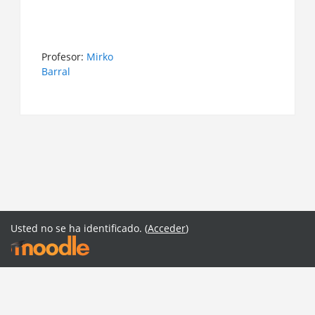
Profesor:
Mirko
Barral
Usted no se ha identificado. (
Acceder
)
Español - Internacional ‎(es)‎
English ‎(en)‎
Español - Internacional ‎(es)‎